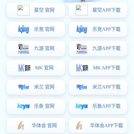
30
Years Of
Experience