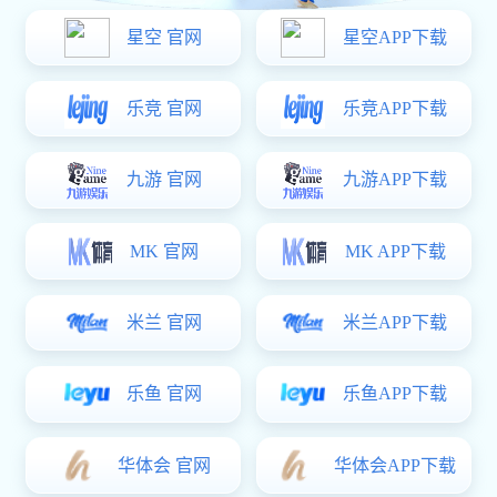
葡萄牙对决意大利强强碰撞
引爆欧洲足球焦点之战国家
荣誉与战术博弈
2026-07-08
1
分享
文章摘要：葡萄牙与意大利的正面交锋，被视为欧洲足球版
图中极具象征意义的一场焦点之战。这不仅是一场比分的较
量，更是两种足球文化、两种国家精神与两套战术哲学的集
中碰撞。葡萄牙以技术流与个人天赋著称，追求快速推进与
进攻效率；意大利则以严谨防守与整体协作闻名，强调战术
纪律与比赛控制。当两支球队在绿茵场上相遇，国家荣誉的